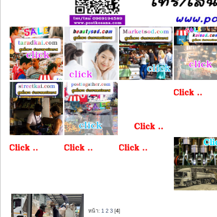
หน้า:
1
2
3
[
4
]