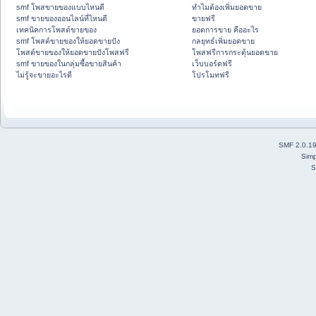
smf โพสขายของแบบไหนดี
ทำไมต้องเพิ่มยอดขาย
smf ขายของออนไลน์ที่ไหนดี
ขายฟรี
เทคนิคการโพสต์ขายของ
ยอดการขาย คืออะไร
smf โพสต์ขายของให้ยอดขายปัง
กลยุทธ์เพิ่มยอดขาย
โพสต์ขายของให้ยอดขายปังโพสฟรี
โพสฟรีการกระตุ้นยอดขาย
smf ขายของในกลุ่มซื้อขายสินค้า
เว็บบอร์ดฟรี
ไม่รู้จะขายอะไรดี
โปรโมทฟรี
SMF 2.0.1
Simp
S