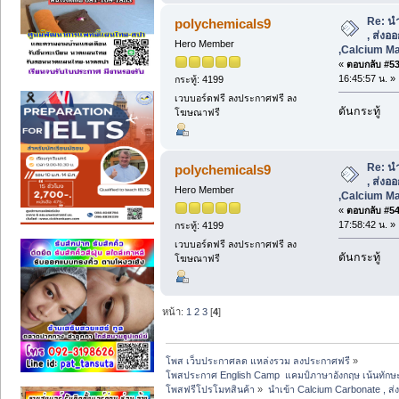
Re: น
polychemicals9
, ส่งอ
Hero Member
,Calcium Ma
«
ตอบกลับ #53 
16:45:57 น. »
กระทู้: 4199
เวบบอร์ดฟรี ลงประกาศฟรี ลง
ดันกระทู้
โฆษณาฟรี
Re: น
polychemicals9
, ส่งอ
Hero Member
,Calcium Ma
«
ตอบกลับ #54 
17:58:42 น. »
กระทู้: 4199
เวบบอร์ดฟรี ลงประกาศฟรี ลง
ดันกระทู้
โฆษณาฟรี
หน้า:
1
2
3
[
4
]
โพส เว็บประกาศลด แหล่งรวม ลงประกาศฟรี
»
โพสประกาศ English Camp  แคมป์ภาษาอังกฤษ เน้นทักษะการ
โพสฟรีโปรโมทสินค้า
»
นำเข้า Calcium Carbonate , ส