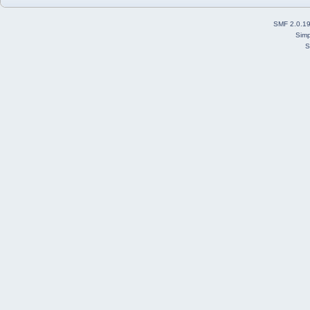
SMF 2.0.1
Simp
S