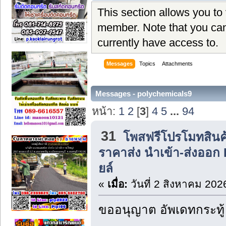
This section allows you to
member. Note that you can
currently have access to.
Messages
Topics
Attachments
Messages - polychemicals9
หน้า:
1
2
[
3
]
4
5
...
94
31
โพสฟรีโปรโมทสินค
ราคาส่ง นำเข้า-ส่งออก 
ยล์
«
เมื่อ:
วันที่ 2 สิงหาคม 202
ขออนุญาต อัพเดทกระทู้