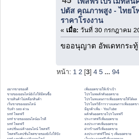
45
โพสฟรีโปรโมทสินค
ปตัส คุณภาพสูง - ไทยโพ
ราคาโรงงาน
«
เมื่อ:
วันที่ 30 กรกฎาคม 2
ขออนุญาต อัพเดทกระทู้
หน้า:
1
2
[
3
]
4
5
...
94
อยากขายของดี
เพิ่มยอดขายให้เข้าเป้า
ขายของออนไลน์ยังไงให้มีคนซื้อ
โปรโมทผลักดันยอดขาย
ขายสินค้าไม่สต๊อกสินค้า
โปรโมทแผนการเพิ่มยอดขายให้ได้ผล
เริ่มขายของออนไลน์
โปรโมทวิธีการวางแผนการเพิ่มยอดขา
รับทำ seo ด่วน
มีลูกค้าเพิ่ม - YouTube
smf โพสฟรี
ผลักดันยอดขายโปรโมทฟรี
smf ขายของออนไลน์อะไรดี
ประกาศฟรีเพิ่มยอดขาย
smf โพสฟรี
ลงประกาศเพิ่มยอดขาย
แคปชั่นแม่ค้าออนไลน์ โพสฟรี
ฝากร้านฟรีเพิ่มยอดขาย
โพสฟรีแคปชั่นโพสขายของยังไงให้ปัง
ลงประกาศฟรีใหม่ ๆ เพิ่มยอดขาย
smf แคปชั่นแม่ค้าออนไลน์
เว็บประกาศฟรีเพิ่มยอดขาย